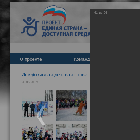
41
из
69
О проекте
Команда
Новост
Инклюзивная детская гонка "Лыжня здоровья" 20
20.03.2019