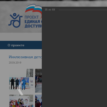
35
из
69
Версия для слабовид
О проекте
Команда
Новости
Инклюзивная детская гонка "Лыжня здоровья" 2019
20.03.2019