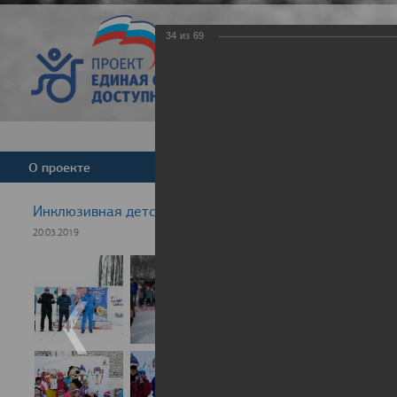
34
из
69
Версия для слабовид
О проекте
Команда
Новости
Инклюзивная детская гонка "Лыжня здоровья" 2019
20.03.2019