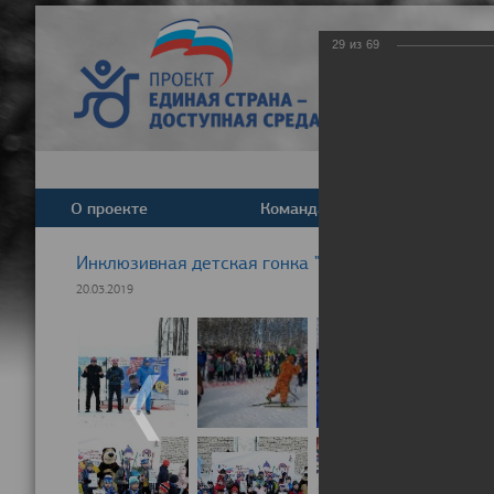
29
из
69
О проекте
Команда
Новост
Инклюзивная детская гонка "Лыжня здоровья" 20
20.03.2019