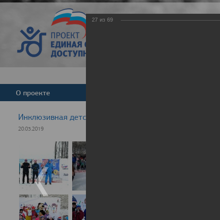
27
из
69
Версия для слабовид
О проекте
Команда
Новости
Инклюзивная детская гонка "Лыжня здоровья" 2019
20.03.2019