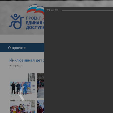
24
из
69
Версия для слабовид
О проекте
Команда
Новости
Инклюзивная детская гонка "Лыжня здоровья" 2019
20.03.2019