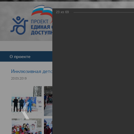
23
из
69
Версия для слабовид
О проекте
Команда
Новости
Инклюзивная детская гонка "Лыжня здоровья" 2019
20.03.2019