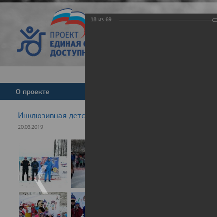
18
из
69
Версия для слабовид
О проекте
Команда
Новости
Инклюзивная детская гонка "Лыжня здоровья" 2019
20.03.2019