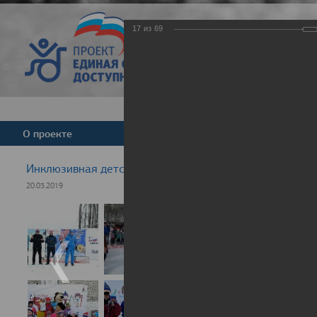
17
из
69
Версия для слабовид
О проекте
Команда
Новости
Инклюзивная детская гонка "Лыжня здоровья" 2019
20.03.2019