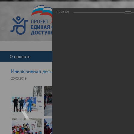
16
из
69
Версия для слабовид
О проекте
Команда
Новости
Инклюзивная детская гонка "Лыжня здоровья" 2019
20.03.2019