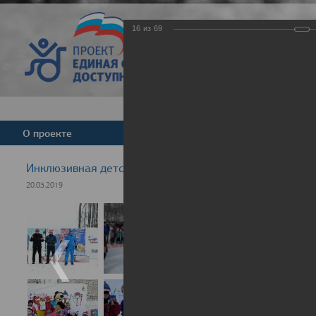
16
из
69
Версия для слабовид
О проекте
Команда
Новости
Инклюзивная детская гонка "Лыжня здоровья" 2019
20.03.2019