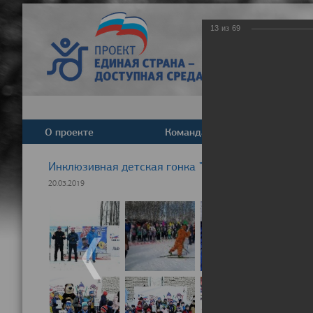
13
из
69
О проекте
Команда
Новост
Инклюзивная детская гонка "Лыжня здоровья" 20
20.03.2019