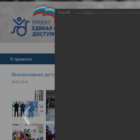
3
из
69
Версия для слабовид
О проекте
Команда
Новости
Инклюзивная детская гонка "Лыжня здоровья" 2019
20.03.2019