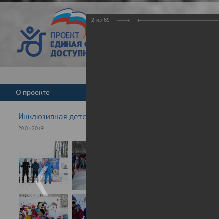
2
из
69
Версия для слабовид
О проекте
Команда
Новости
Инклюзивная детская гонка "Лыжня здоровья" 2019
20.03.2019