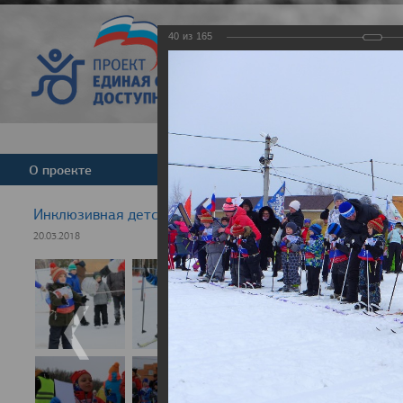
40
из
165
Версия для слабовид
О проекте
Команда
Новости
Инклюзивная детская гонка "Лыжня здоровья" 2018
20.03.2018