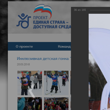
36
из
165
О проекте
Команда
Новост
Инклюзивная детская гонка "Лыжня здоровья" 20
20.03.2018