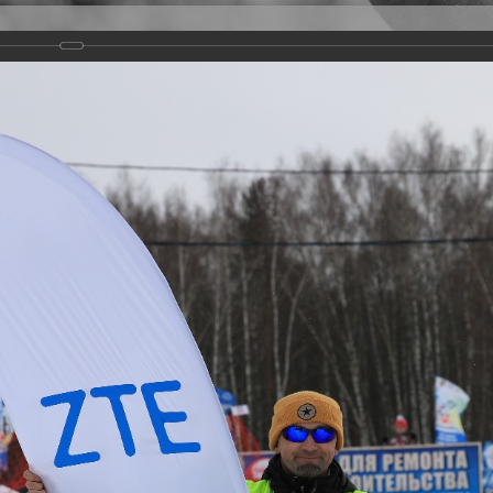
Версия для слабовидящих
Задать вопрос
и
Деятельность
Базы данных
18