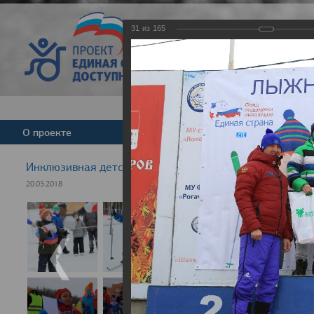
31
из
165
Версия для слабовид
О проекте
Команда
Новости
Инклюзивная детская гонка "Лыжня здоровья" 2018
20.03.2018