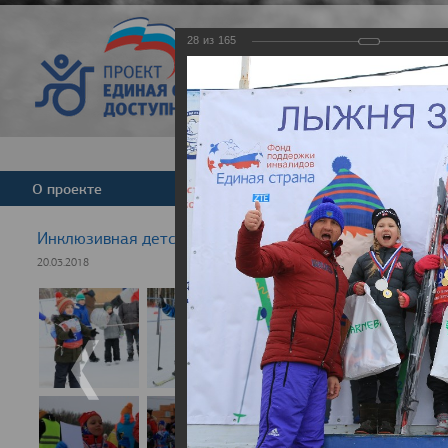
28
из
165
Версия для слабовид
О проекте
Команда
Новости
Инклюзивная детская гонка "Лыжня здоровья" 2018
20.03.2018