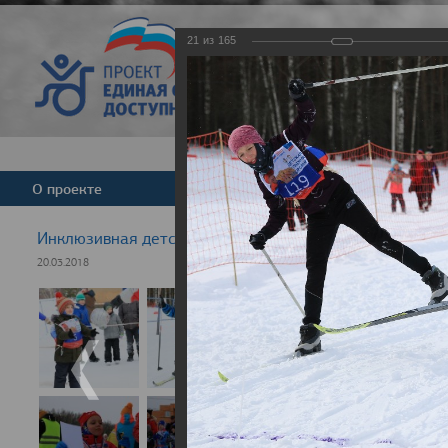
21
из
165
Версия для слабовид
О проекте
Команда
Новости
Инклюзивная детская гонка "Лыжня здоровья" 2018
20.03.2018