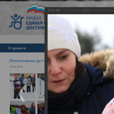
20
из
165
Версия для слабовид
О проекте
Команда
Новости
Инклюзивная детская гонка "Лыжня здоровья" 2018
20.03.2018