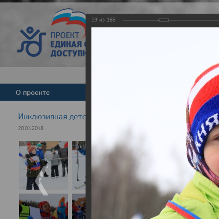
19
из
165
Версия для слабовид
О проекте
Команда
Новости
Инклюзивная детская гонка "Лыжня здоровья" 2018
20.03.2018