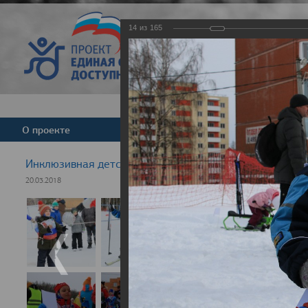
14
из
165
Версия для слабовид
О проекте
Команда
Новости
Инклюзивная детская гонка "Лыжня здоровья" 2018
20.03.2018