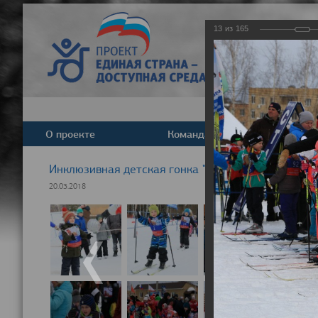
13
из
165
О проекте
Команда
Новост
Инклюзивная детская гонка "Лыжня здоровья" 20
20.03.2018