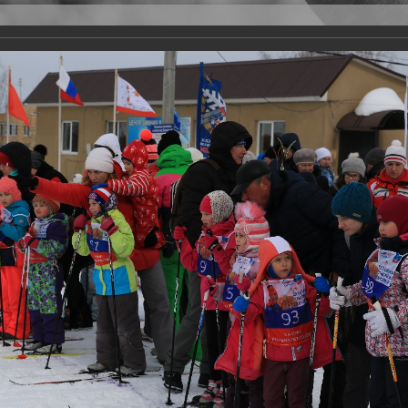
Версия для слабовидящих
Задать вопрос
и
Деятельность
Базы данных
18