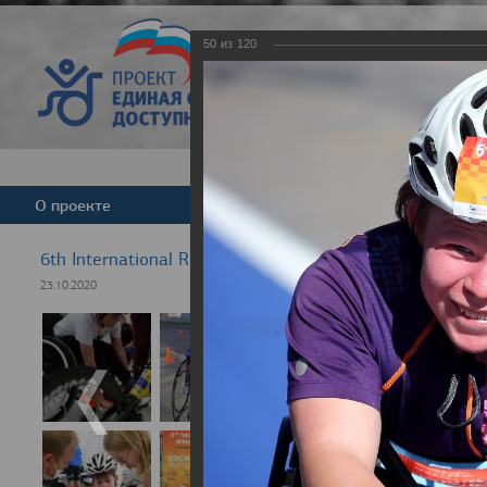
50
из
120
Версия для слабовид
О проекте
Команда
Новости
6th International Rezept-Sport Wheelchair Half Marath
23.10.2020