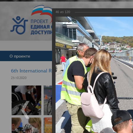
46
из
120
Версия для слабовид
О проекте
Команда
Новости
6th International Rezept-Sport Wheelchair Half Marath
23.10.2020