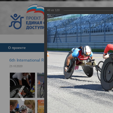
43
из
120
Версия для слабовид
О проекте
Команда
Новости
6th International Rezept-Sport Wheelchair Half Marath
23.10.2020