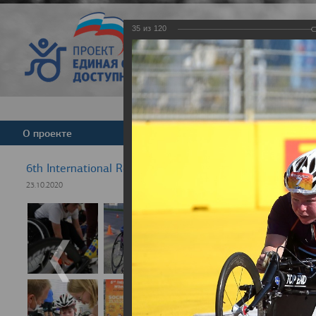
35
из
120
Версия для слабовид
О проекте
Команда
Новости
6th International Rezept-Sport Wheelchair Half Marath
23.10.2020