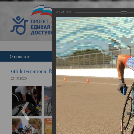
28
из
120
Версия для слабовид
О проекте
Команда
Новости
6th International Rezept-Sport Wheelchair Half Marath
23.10.2020