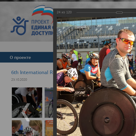
24
из
120
Версия для слабовид
О проекте
Команда
Новости
6th International Rezept-Sport Wheelchair Half Marath
23.10.2020