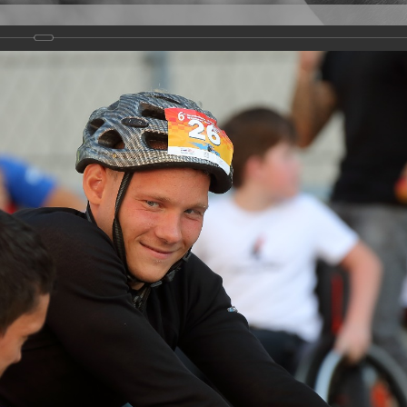
Версия для слабовидящих
Задать вопрос
и
Деятельность
Базы данных
rathon