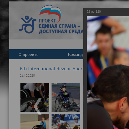
22
из
120
О проекте
Команда
Новост
6th International Rezept-Sport Wheelchair Half Ma
23.10.2020