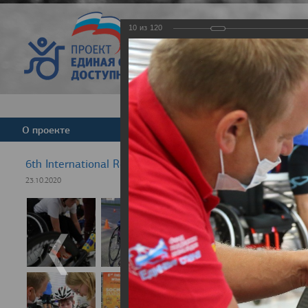
10
из
120
Версия для слабовид
О проекте
Команда
Новости
6th International Rezept-Sport Wheelchair Half Marath
23.10.2020