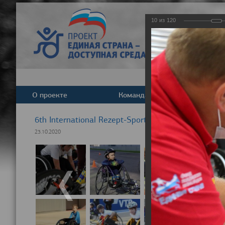
10
из
120
О проекте
Команда
Новост
6th International Rezept-Sport Wheelchair Half Ma
23.10.2020