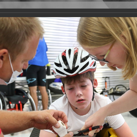
Версия для слабовидящих
Задать вопрос
и
Деятельность
Базы данных
rathon