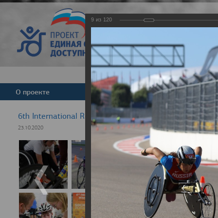
9
из
120
Версия для слабовид
О проекте
Команда
Новости
6th International Rezept-Sport Wheelchair Half Marath
23.10.2020