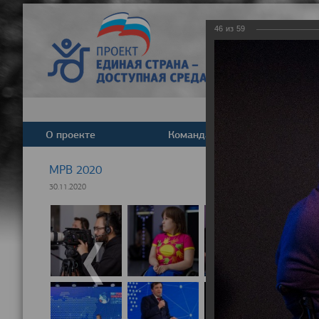
46
из
59
О проекте
Команда
Новост
МРВ 2020
30.11.2020