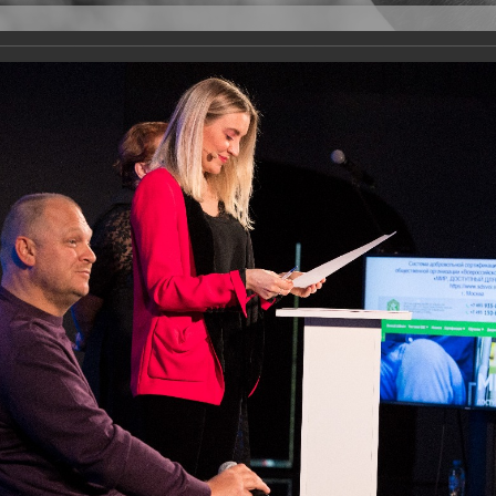
Версия для слабовидящих
Задать вопрос
и
Деятельность
Базы данных