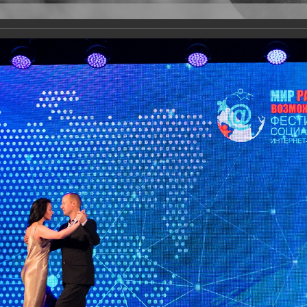
Версия для слабовидящих
Задать вопрос
и
Деятельность
Базы данных