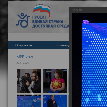
43
из
59
О проекте
Команда
Новост
МРВ 2020
30.11.2020