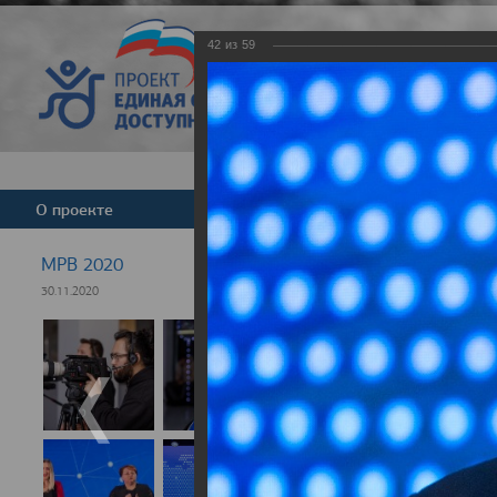
42
из
59
Версия для слабовид
О проекте
Команда
Новости
МРВ 2020
30.11.2020