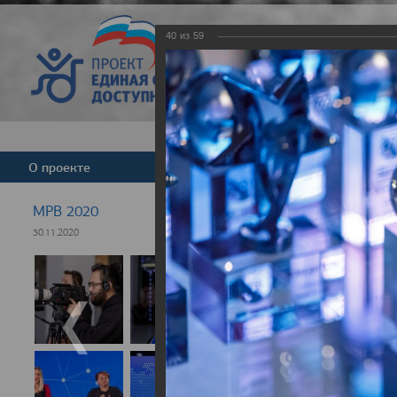
40
из
59
Версия для слабовид
О проекте
Команда
Новости
МРВ 2020
30.11.2020