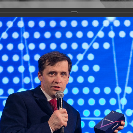
Версия для слабовидящих
Задать вопрос
и
Деятельность
Базы данных