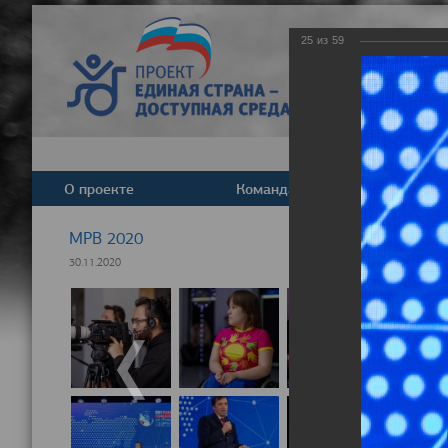
25
из
59
О проекте
Команда
Новост
МРВ 2020
30.11.2020