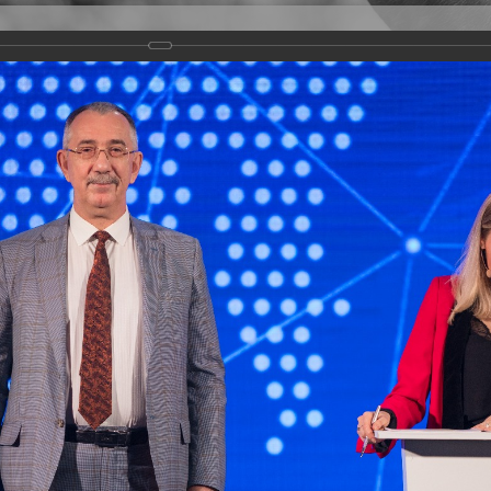
Версия для слабовидящих
Задать вопрос
и
Деятельность
Базы данных