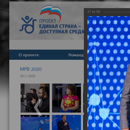
17
из
59
О проекте
Команда
Новост
МРВ 2020
30.11.2020