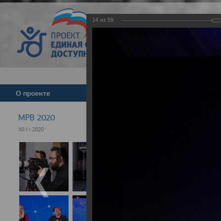
14
из
59
Версия для слабовид
О проекте
Команда
Новости
МРВ 2020
30.11.2020