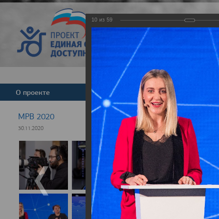
10
из
59
Версия для слабовид
О проекте
Команда
Новости
МРВ 2020
30.11.2020