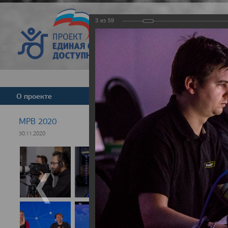
3
из
59
Версия для слабовид
О проекте
Команда
Новости
МРВ 2020
30.11.2020