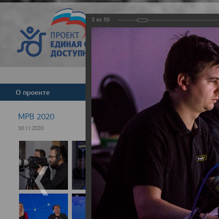
3
из
59
Версия для слабовид
О проекте
Команда
Новости
МРВ 2020
30.11.2020