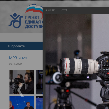
1
из
59
Версия для слабовид
О проекте
Команда
Новости
МРВ 2020
30.11.2020