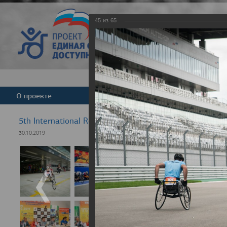
45
из
65
Версия для слабовид
О проекте
Команда
Новости
5th International Rezept-Sport Wheelchair Half Marath
30.10.2019