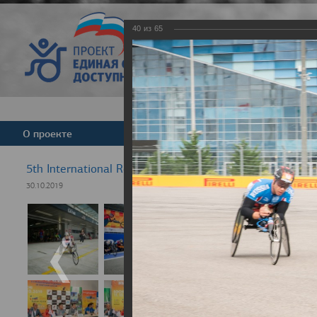
40
из
65
Версия для слабовид
О проекте
Команда
Новости
5th International Rezept-Sport Wheelchair Half Marath
30.10.2019