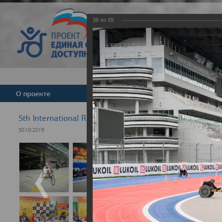
36
из
65
Версия для слабовид
О проекте
Команда
Новости
5th International Rezept-Sport Wheelchair Half Marath
30.10.2019