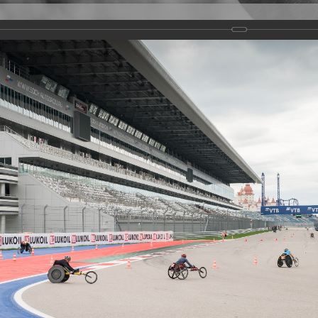
Версия для слабовидящих
Задать вопрос
и
Деятельность
Базы данных
rathon