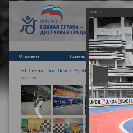
36
из
65
О проекте
Команда
Новост
5th International Rezept-Sport Wheelchair Half Ma
30.10.2019