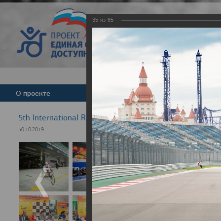
35
из
65
Версия для слабовид
О проекте
Команда
Новости
5th International Rezept-Sport Wheelchair Half Marath
30.10.2019