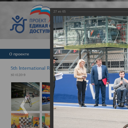
27
из
65
Версия для слабовид
О проекте
Команда
Новости
5th International Rezept-Sport Wheelchair Half Marath
30.10.2019